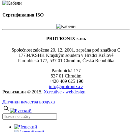
Сертификация ISO
PROTRONIX s.r.o.
Společnost založena 20. 12. 2001, zapsána pod značkou C
17734/KSHK Krajským soudem v Hradci Králové
Pardubická 177, 537 01 Chrudim, Česká Republika
Pardubická 177
537 01 Chrudim
+420 469 625 190
info@protronix.cz
Реализации © 2015,
Xcreative - webdesign
.
Датчики качества воздуха