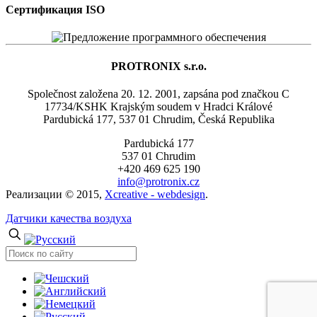
Сертификация ISO
PROTRONIX s.r.o.
Společnost založena 20. 12. 2001, zapsána pod značkou C
17734/KSHK Krajským soudem v Hradci Králové
Pardubická 177, 537 01 Chrudim, Česká Republika
Pardubická 177
537 01 Chrudim
+420 469 625 190
info@protronix.cz
Реализации © 2015,
Xcreative - webdesign
.
Датчики качества воздуха