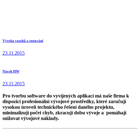
Home
Služby
Zakázkový vývoj
elektroniky
Návrh SW
Výroba vzorků a testování
23.11.2015
Návrh HW
23.11.2015
Pro tvorbu software do vyvíjených aplikací má naše firma k
dispozici profesionální vývojové prostředky, které zaručují
vysokou úroveň technického řešení daného projektu,
minimalizují počet chyb, zkracují dobu vývoje a pomáhají
snižovat vývojové náklady.