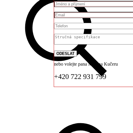
nebo volejte pana Martina Kučeru
+420 722 931 799