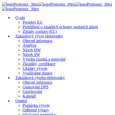
O nás
Projekty EU
Prohlášení o zásadách ochrany osobních údajů
Zásady cookies (EU)
Zakázkový vývoj elektroniky
Obecné informace
Analýza
Návrh HW
Návrh SW
Výroba vzorků a testování
Zkoušky, certifikace
Ukázky vývoje
Využíváme dotace
Zakázková výroba elektroniky
Obecné informace
Osazování DPS
Gravírování
Kabeláž
Ostatní
Poptávka vývoje
Odborné výrazy
Obchodní podmínky