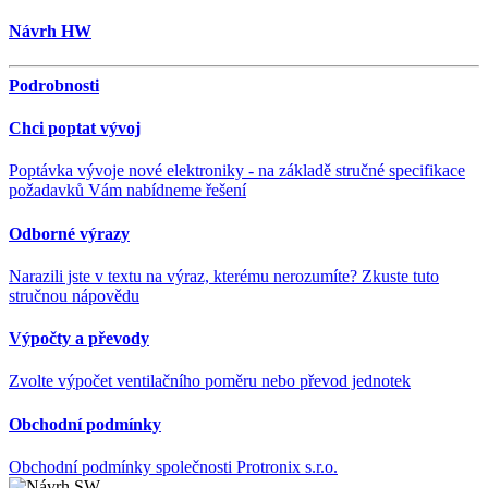
Návrh HW
Podrobnosti
Chci poptat vývoj
Poptávka vývoje nové elektroniky - na základě stručné specifikace
požadavků Vám nabídneme řešení
Odborné výrazy
Narazili jste v textu na výraz, kterému nerozumíte? Zkuste tuto
stručnou nápovědu
Výpočty a převody
Zvolte výpočet ventilačního poměru nebo převod jednotek
Obchodní podmínky
Obchodní podmínky společnosti Protronix s.r.o.