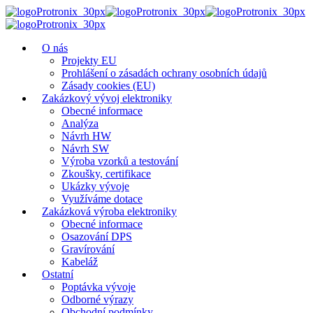
O nás
Projekty EU
Prohlášení o zásadách ochrany osobních údajů
Zásady cookies (EU)
Zakázkový vývoj elektroniky
Obecné informace
Analýza
Návrh HW
Návrh SW
Výroba vzorků a testování
Zkoušky, certifikace
Ukázky vývoje
Využíváme dotace
Zakázková výroba elektroniky
Obecné informace
Osazování DPS
Gravírování
Kabeláž
Ostatní
Poptávka vývoje
Odborné výrazy
Obchodní podmínky