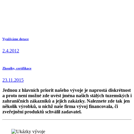
Home
Služby
Zakázkový vývoj
elektroniky
Ukázky vývoje
Využíváme dotace
2.4.2012
Zkoušky, certifikace
23.11.2015
Jednou z hlavních priorit našeho vývoje je naprostá diskrétnost
a proto není možné zde uvést jména našich stálých tuzemských i
zahraničních zákazníků a jejich zakázky. Naleznete zde tak jen
několik výrobků, u nichž naše firma vývoj financovala, či
zveřejnění produktů schválil zadavatel.