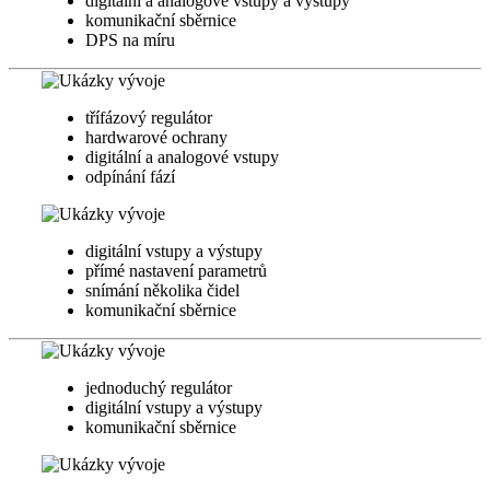
digitální a analogové vstupy a výstupy
komunikační sběrnice
DPS na míru
třífázový regulátor
hardwarové ochrany
digitální a analogové vstupy
odpínání fází
digitální vstupy a výstupy
přímé nastavení parametrů
snímání několika čidel
komunikační sběrnice
jednoduchý regulátor
digitální vstupy a výstupy
komunikační sběrnice