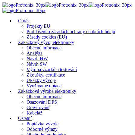
O nás
Projekty EU
Prohlášení o zásadách ochrany osobních údajů
Zásady cookies (EU)
Zakázkový vývoj elektroniky
Obecné informace
Analýza
Návrh HW
Návrh SW
Výroba vzorků a testování
Zkoušky, certifikace
Ukázky vývoje
Využíváme dotace
Zakázková výroba elektroniky
Obecné informace
Osazování DPS
Gravírování
Kabeláž
Ostatní
Poptávka vývoje
Odborné výrazy
Obchodní podmínky