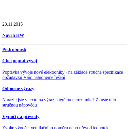
23.11.2015
Návrh HW
Podrobnosti
Chci poptat vývoj
Poptávka vývoje nové elektroniky - na základě stručné specifikace
požadavků Vám nabídneme řešení
Odborné výrazy
Narazili jste v textu na výraz, kterému nerozumíte? Zkuste tuto
stručnou nápovědu
Výpočty a převody
Zvolte výpočet ventilačního poměru nebo převod jednotek